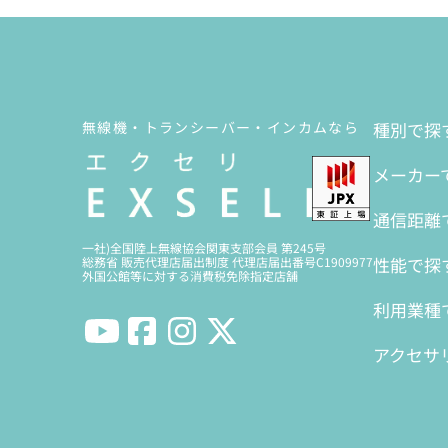
無線機・トランシーバー・インカムなら
種別で探
メーカー
通信距離
一社)全国陸上無線協会関東支部会員 第245号
性能で探
総務省 販売代理店届出制度 代理店届出番号C1909977
外国公館等に対する消費税免除指定店舗
利用業種
アクセサ