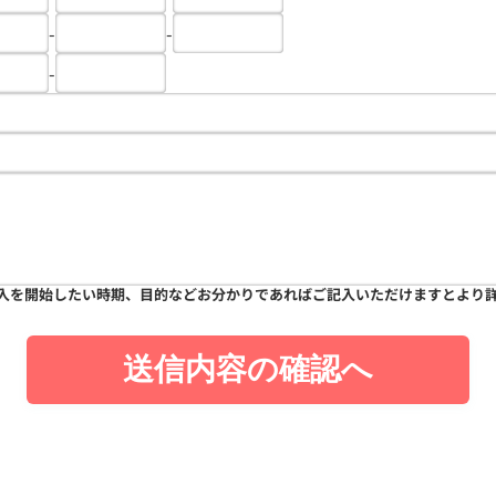
-
-
-
入を開始したい時期、目的などお分かりであればご記入いただけますとより
送信内容の確認へ