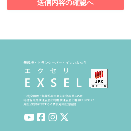
送信内容の確認へ
無線機・トランシーバー・インカムなら
一社)全国陸上無線協会関東支部会員 第245号
総務省 販売代理店届出制度 代理店届出番号C1909977
外国公館等に対する消費税免除指定店舗