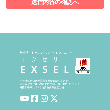
送信内容の確認へ
無線機・トランシーバー・インカムなら
一社)全国陸上無線協会関東支部会員 第245号
総務省 販売代理店届出制度 代理店届出番号C1909977
外国公館等に対する消費税免除指定店舗