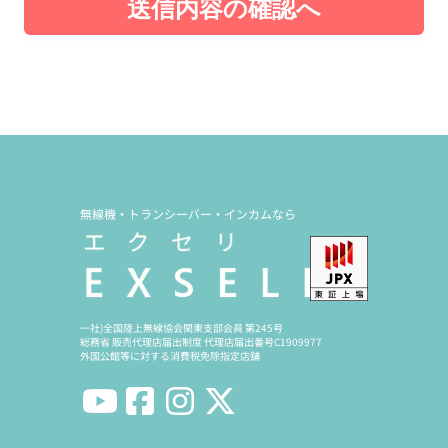
送信内容の確認へ
無線機・トランシーバー・インカムなら
一社)全国陸上無線協会関東支部会員 第245号
総務省 販売代理店届出制度 代理店届出番号C1909977
外国公館等に対する消費税免除指定店舗