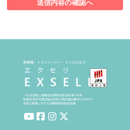
送信内容の確認へ
無線機・トランシーバー・インカムなら
一社)全国陸上無線協会関東支部会員 第245号
総務省 販売代理店届出制度 代理店届出番号C1909977
外国公館等に対する消費税免除指定店舗