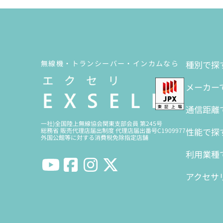
無線機・トランシーバー・インカムなら
種別で探
メーカー
通信距離
一社)全国陸上無線協会関東支部会員 第245号
性能で探
総務省 販売代理店届出制度 代理店届出番号C1909977
外国公館等に対する消費税免除指定店舗
利用業種
アクセサ