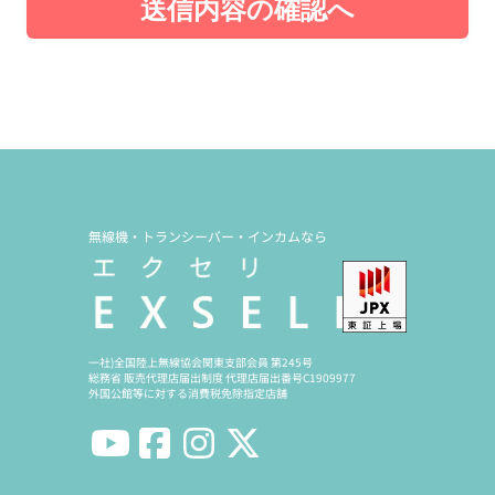
送信内容の確認へ
無線機・トランシーバー・インカムなら
一社)全国陸上無線協会関東支部会員 第245号
総務省 販売代理店届出制度 代理店届出番号C1909977
外国公館等に対する消費税免除指定店舗