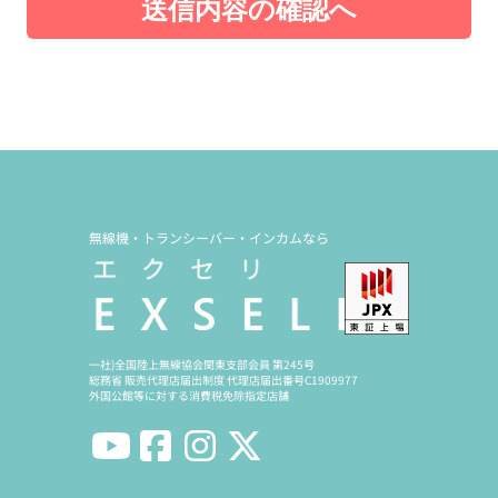
送信内容の確認へ
無線機・トランシーバー・インカムなら
一社)全国陸上無線協会関東支部会員 第245号
総務省 販売代理店届出制度 代理店届出番号C1909977
外国公館等に対する消費税免除指定店舗