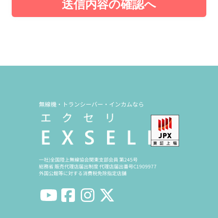
送信内容の確認へ
無線機・トランシーバー・インカムなら
一社)全国陸上無線協会関東支部会員 第245号
総務省 販売代理店届出制度 代理店届出番号C1909977
外国公館等に対する消費税免除指定店舗