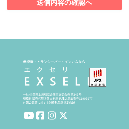
送信内容の確認へ
無線機・トランシーバー・インカムなら
一社)全国陸上無線協会関東支部会員 第245号
総務省 販売代理店届出制度 代理店届出番号C1909977
外国公館等に対する消費税免除指定店舗