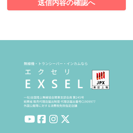
送信内容の確認へ
無線機・トランシーバー・インカムなら
一社)全国陸上無線協会関東支部会員 第245号
総務省 販売代理店届出制度 代理店届出番号C1909977
外国公館等に対する消費税免除指定店舗