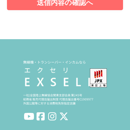
送信内容の確認へ
無線機・トランシーバー・インカムなら
一社)全国陸上無線協会関東支部会員 第245号
総務省 販売代理店届出制度 代理店届出番号C1909977
外国公館等に対する消費税免除指定店舗