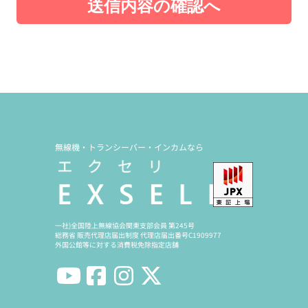
送信内容の確認へ
無線機・トランシーバー・インカムなら
一社)全国陸上無線協会関東支部会員 第245号
総務省 販売代理店届出制度 代理店届出番号C1909977
外国公館等に対する消費税免除指定店舗