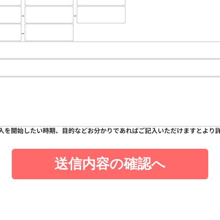
-
-
-
入を開始したい時期、目的などお分かりであればご記入いただけますとより
送信内容の確認へ