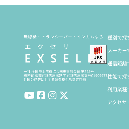
無線機・トランシーバー・インカムなら
種別で探
メーカー
通信距離
一社)全国陸上無線協会関東支部会員 第245号
性能で探
総務省 販売代理店届出制度 代理店届出番号C1909977
外国公館等に対する消費税免除指定店舗
利用業種
アクセサ