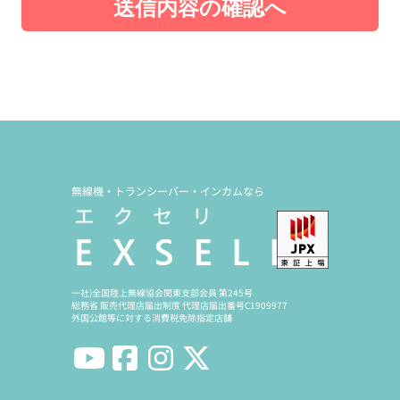
送信内容の確認へ
無線機・トランシーバー・インカムなら
一社)全国陸上無線協会関東支部会員 第245号
総務省 販売代理店届出制度 代理店届出番号C1909977
外国公館等に対する消費税免除指定店舗