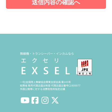
送信内容の確認へ
無線機・トランシーバー・インカムなら
一社)全国陸上無線協会関東支部会員 第245号
総務省 販売代理店届出制度 代理店届出番号C1909977
外国公館等に対する消費税免除指定店舗