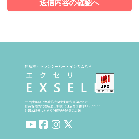
送信内容の確認へ
無線機・トランシーバー・インカムなら
一社)全国陸上無線協会関東支部会員 第245号
総務省 販売代理店届出制度 代理店届出番号C1909977
外国公館等に対する消費税免除指定店舗