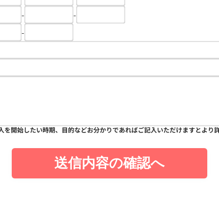
-
-
-
入を開始したい時期、目的などお分かりであればご記入いただけますとより
送信内容の確認へ