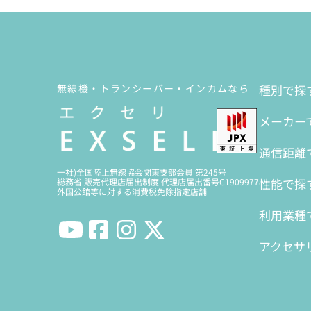
無線機・トランシーバー・インカムなら
種別で探
メーカー
通信距離
一社)全国陸上無線協会関東支部会員 第245号
性能で探
総務省 販売代理店届出制度 代理店届出番号C1909977
外国公館等に対する消費税免除指定店舗
利用業種
アクセサ