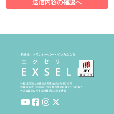
送信内容の確認へ
無線機・トランシーバー・インカムなら
一社)全国陸上無線協会関東支部会員 第245号
総務省 販売代理店届出制度 代理店届出番号C1909977
外国公館等に対する消費税免除指定店舗