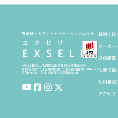
無線機・トランシーバー・インカムなら
種別で探
メーカー
通信距離
一社)全国陸上無線協会関東支部会員 第245号
性能で探
総務省 販売代理店届出制度 代理店届出番号C1909977
外国公館等に対する消費税免除指定店舗
利用業種
アクセサ