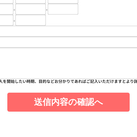
-
-
-
入を開始したい時期、目的などお分かりであればご記入いただけますとより
送信内容の確認へ