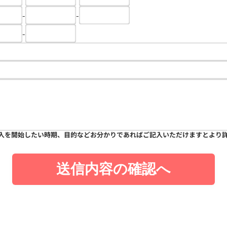
-
-
-
入を開始したい時期、目的などお分かりであればご記入いただけますとより
送信内容の確認へ