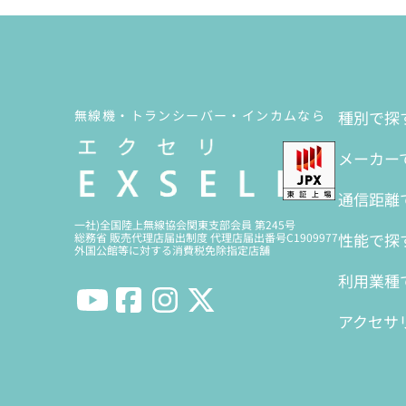
無線機・トランシーバー・インカムなら
種別で探
メーカー
通信距離
一社)全国陸上無線協会関東支部会員 第245号
性能で探
総務省 販売代理店届出制度 代理店届出番号C1909977
外国公館等に対する消費税免除指定店舗
利用業種
アクセサ