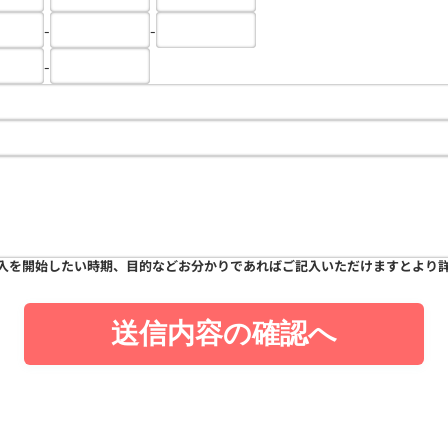
-
-
-
入を開始したい時期、目的などお分かりであればご記入いただけますとより
送信内容の確認へ