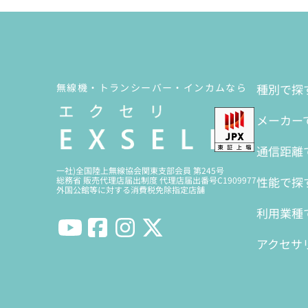
無線機・トランシーバー・インカムなら
種別で探
メーカー
通信距離
一社)全国陸上無線協会関東支部会員 第245号
性能で探
総務省 販売代理店届出制度 代理店届出番号C1909977
外国公館等に対する消費税免除指定店舗
利用業種
アクセサ