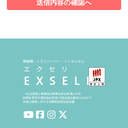
送信内容の確認へ
無線機・トランシーバー・インカムなら
一社)全国陸上無線協会関東支部会員 第245号
総務省 販売代理店届出制度 代理店届出番号C1909977
外国公館等に対する消費税免除指定店舗