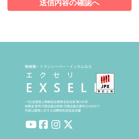
送信内容の確認へ
無線機・トランシーバー・インカムなら
一社)全国陸上無線協会関東支部会員 第245号
総務省 販売代理店届出制度 代理店届出番号C1909977
外国公館等に対する消費税免除指定店舗