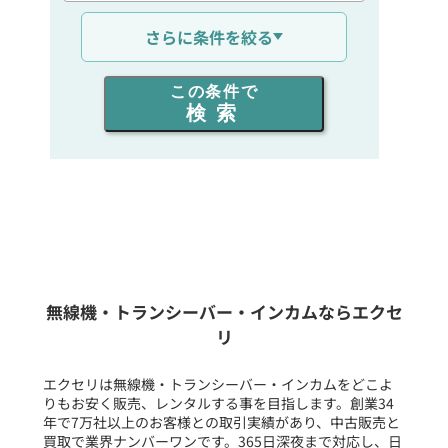
通信距離を選ぶ
さらに条件を絞る
出力を選ぶ
この条件で
検索
同時通話人数を選ぶ
販売
/
レンタル
/
リース
新品
/
中古
生産終了品を含む
無線機・トランシーバー・インカムならエクセ
リ
フリーワード入力(製品名等)
エクセリは無線機・トランシーバー・インカムをどこよ
りもお安く販売、レンタルする事を目指します。創業34
年で7万社以上のお客様との取引実績があり、中古販売と
選択条件をリセット
買取で業界ナンバーワンです。365日深夜まで対応し、日