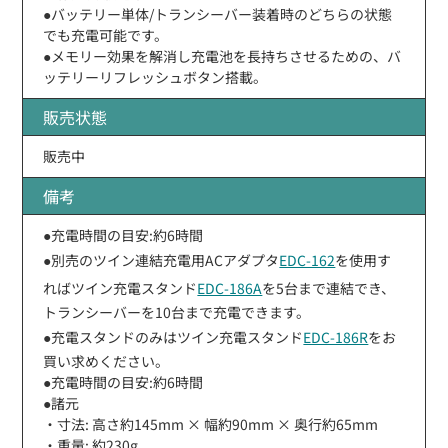
●バッテリー単体/トランシーバー装着時のどちらの状態
でも充電可能です。
●メモリー効果を解消し充電池を長持ちさせるための、バ
ッテリーリフレッシュボタン搭載。
販売状態
販売中
備考
●充電時間の目安:約6時間
●別売のツイン連結充電用ACアダプタ
EDC-162
を使用す
ればツイン充電スタンド
EDC-186A
を5台まで連結でき、
トランシーバーを10台まで充電できます。
●充電スタンドのみはツイン充電スタンド
EDC-186R
をお
買い求めください。
●充電時間の目安:約6時間
●諸元
・寸法: 高さ約145mm × 幅約90mm × 奥行約65mm
・重量: 約230g