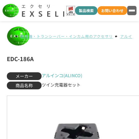
製品検索
お問い合わせ
無線機・トランシーバー・インカム用のアクセサリ
アルインコ(
EDC-186A
アルインコ(ALINCO)
メーカー
ツイン充電器セット
商品名称