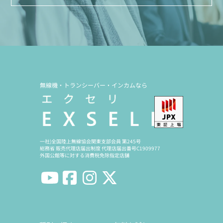
無線機・トランシーバー・インカムなら
一社)全国陸上無線協会関東支部会員 第245号
総務省 販売代理店届出制度 代理店届出番号C1909977
外国公館等に対する消費税免除指定店舗