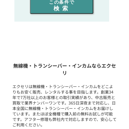
この条件で
検索
同時通話人数を選ぶ
販売
/
レンタル
/
リース
新品
/
中古
生産終了品を含む
無線機・トランシーバー・インカムならエクセ
リ
フリーワード入力(製品名等)
エクセリは無線機・トランシーバー・インカムをどこよ
りもお安く販売、レンタルする事を目指します。創業34
年で7万社以上のお客様との取引実績があり、中古販売と
選択条件をリセット
買取で業界ナンバーワンです。365日深夜まで対応し、日
本全国に無線機・トランシーバー・インカムをお届けし
ています。またほぼ全機種で購入前の無料お試しが可能
です。アフター修理も弊社内で対応しますので、安心して
ご利用ください。