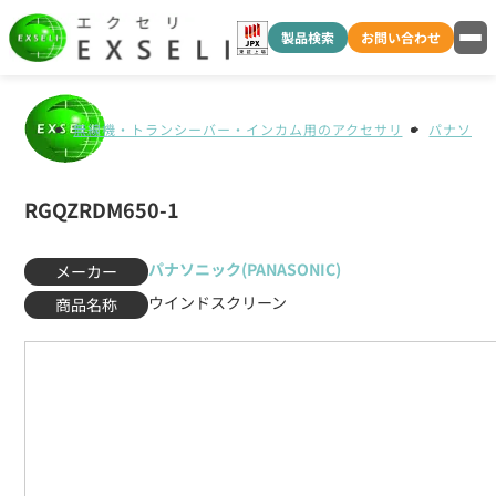
製品検索
お問い合わせ
無線機・トランシーバー・インカム用のアクセサリ
パナソニック
RGQZRDM650-1
パナソニック(PANASONIC)
メーカー
ウインドスクリーン
商品名称