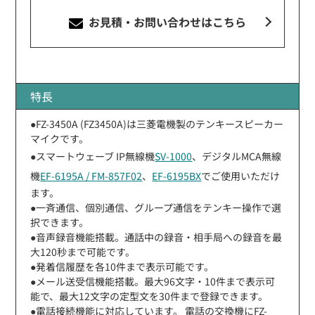
お見積・お問い合わせ
はこちら
特長
●FZ-3450A (FZ3450A)は三菱電機製のテンキースピーカー
マイクです。
●スマートウェーブ IP無線機
SV-1000
、デジタルMCA無線
機
EF-6195A / FM-857F02
、
EF-6195BX
でご使用いただけ
ます。
●一斉通信、個別通信、グループ通信をテンキー操作で選
択できます。
●音声録音機能搭載。通話中の録音・相手局への録音を最
大120秒まで可能です。
●発着信履歴を各10件まで表示可能です。
●メール送受信機能搭載。最大96文字・10件まで表示可
能で、最大12文字の定型文を30件まで登録できます。
●電話接続機能に対応しています。 電話の交換機にFZ-