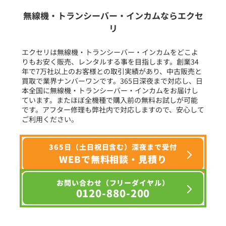
生産終了品を含む
無線機・トランシーバー・インカムならエクセ
リ
フリーワード入力(製品名等)
エクセリは無線機・トランシーバー・インカムをどこよ
りもお安く販売、レンタルする事を目指します。創業34
年で7万社以上のお客様との取引実績があり、中古販売と
選択条件をリセット
買取で業界ナンバーワンです。365日深夜まで対応し、日
本全国に無線機・トランシーバー・インカムをお届けし
ています。またほぼ全機種で購入前の無料お試しが可能
です。アフター修理も弊社内で対応しますので、安心して
ご利用ください。
365日（土日祝日含む）深夜まで受付
WEBで無料相談・見積り
お問い合わせ（フリーダイヤル）
0120-880-200