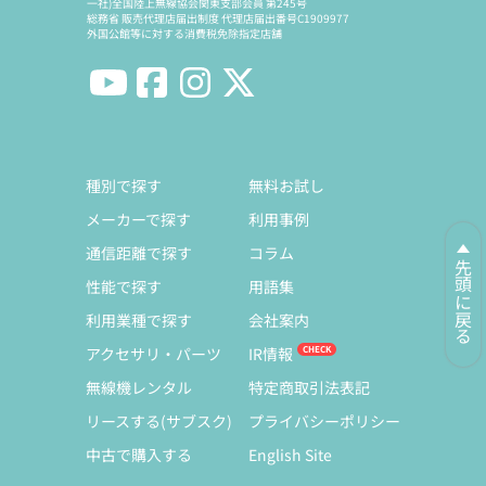
一社)全国陸上無線協会関東支部会員 第245号
総務省 販売代理店届出制度 代理店届出番号C1909977
外国公館等に対する消費税免除指定店舗
種別で探す
無料お試し
メーカーで探す
利用事例
通信距離で探す
コラム
先頭に戻る
性能で探す
用語集
利用業種で探す
会社案内
アクセサリ・パーツ
IR情報
無線機レンタル
特定商取引法表記
リースする(サブスク)
プライバシーポリシー
中古で購入する
English Site