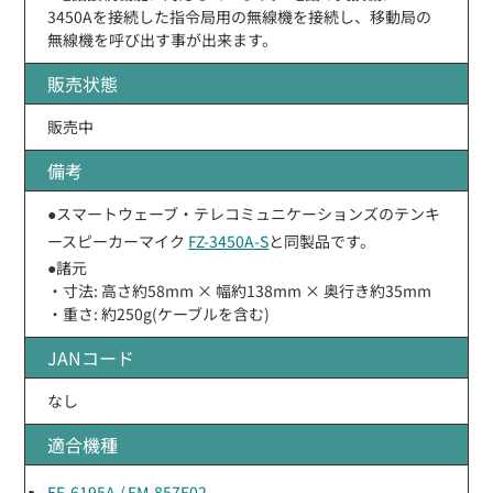
3450Aを接続した指令局用の無線機を接続し、移動局の
無線機を呼び出す事が出来ます。
販売状態
販売中
備考
●スマートウェーブ・テレコミュニケーションズのテンキ
ースピーカーマイク
FZ-3450A-S
と同製品です。
●諸元
・寸法: 高さ約58mm × 幅約138mm × 奥行き約35mm
・重さ: 約250g(ケーブルを含む)
JANコード
なし
適合機種
EF-6195A / FM-857F02