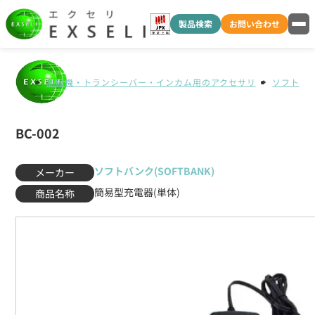
製品検索
お問い合わせ
無線機・トランシーバー・インカム用のアクセサリ
ソフトバンク
BC-002
ソフトバンク(SOFTBANK)
メーカー
簡易型充電器(単体)
商品名称