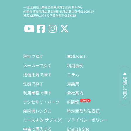
一社)全国陸上無線協会関東支部会員 第245号
総務省 販売代理店届出制度 代理店届出番号C1909977
外国公館等に対する消費税免除指定店舗
種別で探す
無料お試し
メーカーで探す
利用事例
通信距離で探す
コラム
先頭に戻る
性能で探す
用語集
利用業種で探す
会社案内
アクセサリ・パーツ
IR情報
無線機レンタル
特定商取引法表記
リースする(サブスク)
プライバシーポリシー
中古で購入する
English Site