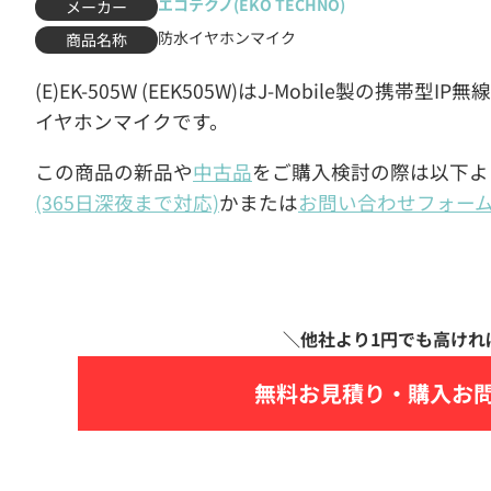
エコテクノ(EKO TECHNO)
メーカー
防水イヤホンマイク
商品名称
(E)EK-505W (EEK505W)はJ-Mobile製の携帯型IP無
イヤホンマイクです。
この商品の新品や
中古品
をご購入検討の際は以下よ
(365日深夜まで対応)
かまたは
お問い合わせフォー
無料お見積り・
購入お