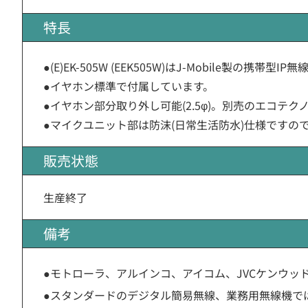
特長
●(E)EK-505W (EEK505W)はJ-Mobile製の携帯型IP無
●イヤホン標準で付属しています。
●イヤホン部分取り外し可能(2.5φ)。別売のエコテ
●マイクユニット部は防沫(日常生活防水)仕様ですの
販売状態
生産終了
備考
●モトローラ、アルインコ、アイコム、JVCケンウッ
●スタンダードのデジタル簡易無線、業務用無線機で