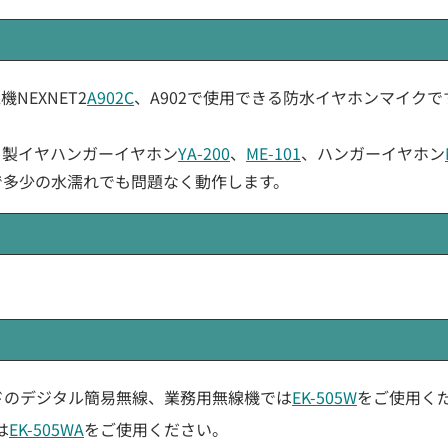
線機NEXNET2
A902C
、A902で使用できる防水イヤホンマイクで
クノ製イヤハンガーイヤホン
YA-200
、
ME-101
、ハンガーイヤホン
で多少の水濡れでも問題なく動作します。
ドのデジタル簡易無線、業務用無線機では
EK-505W
をご使用く
は
EK-505WA
をご使用ください。