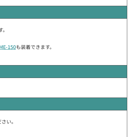
す。
ME-150
も装着できます。
ださい。