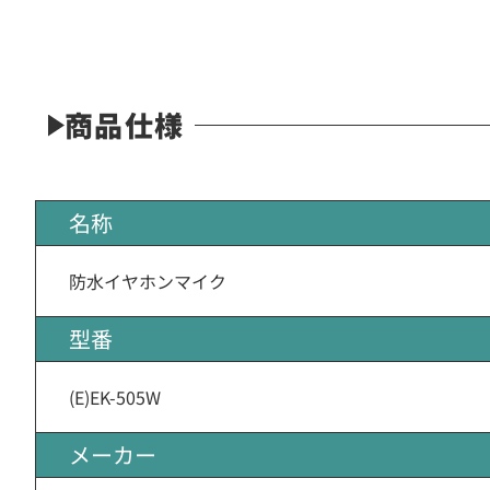
商品仕様
名称
防水イヤホンマイク
型番
(E)EK-505W
メーカー