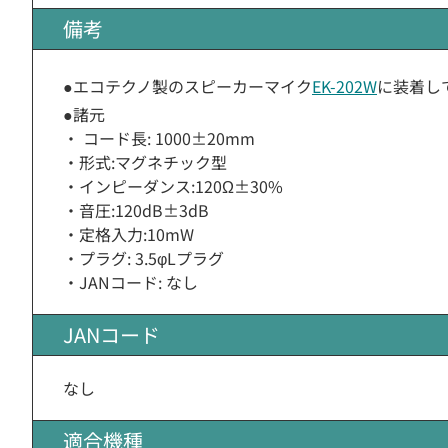
備考
●エコテクノ製のスピーカーマイク
EK-202W
に装着し
●諸元
・ コード長: 1000±20mm
・形式:マグネチック型
・インピーダンス:120Ω±30%
・音圧:120dB±3dB
・定格入力:10mW
・プラグ: 3.5φLプラグ
・JANコード: なし
JANコード
なし
適合機種