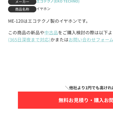
エコテクノ(EKO TECHNO)
メーカー
イヤホン
商品名称
ME-120はエコテクノ製のイヤホンです。
この商品の新品や
中古品
をご購入検討の際は以下よ
(365日深夜まで対応)
かまたは
お問い合わせフォー
無料お見積り・
購入お