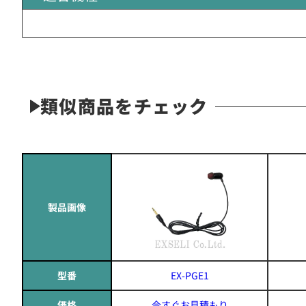
類似商品をチェック
製品画像
型番
EX-PGE1
価格
今すぐお見積もり