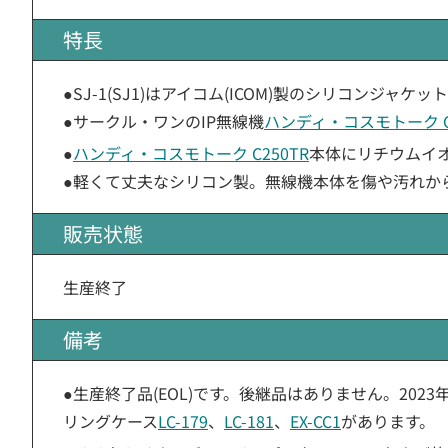
特長
●SJ-1(SJ1)はアイコム(ICOM)製のシリコンジャケッ
●サークル・ワンのIP無線機
ハンディ・コスモトーク C2
●
ハンディ・コスモトーク C250TR
本体にリチウムイ
●軽くて丈夫なシリコン製。無線機本体を傷や汚れか
販売状態
生産終了
備考
●生産終了品(EOL)です。後継品はありません。202
リングケース
LC-179
、
LC-181
、
EX-CC1
があります。