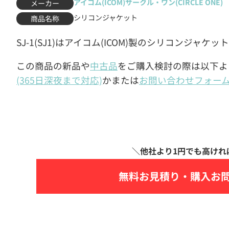
アイコム(ICOM)
サークル・ワン(CIRCLE ONE)
メーカー
シリコンジャケット
商品名称
SJ-1(SJ1)はアイコム(ICOM)製のシリコンジャケッ
この商品の新品や
中古品
をご購入検討の際は以下よ
(365日深夜まで対応)
かまたは
お問い合わせフォー
無料お見積り・
購入お