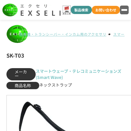
製品検索
お問い合わせ
無線機・トランシーバー・インカム用のアクセサリ
スマートウ
SK-T03
スマートウェーブ・テレコミュニケーションズ
メーカ
ー
(Smart Wave)
ネックストラップ
商品名称