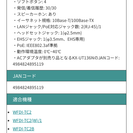
・ソフトボタン: 4
・発信/着信履歴: 30/30
・スピーカーホン: あり
・イーサネット規格: 10Base-T/100Base-TX
・LANジャック/PoE対応ジャック数: 2(RJ-45)/1
・ヘッドセットジャック: 1(φ2.5mm)
・EHSジャック: 1(φ3.5mm、EHS専用)
・PoE: IEEE802.3af準拠
・動作環境温度: 0℃~40℃
・ACアダプタが別売り品となるKX-UT136NのJANコード:
4984824895119
JANコード
4984824895119
適合機種
WFDI-TC2
WFDI-TC2(W)/1
WFDI-TC2B