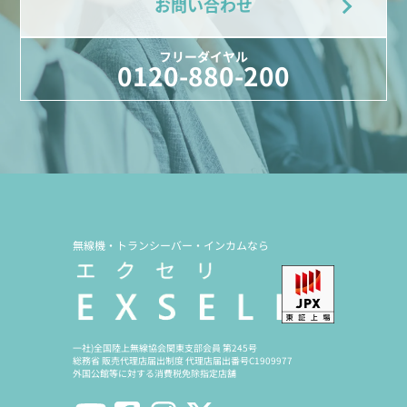
お問い合わせ
フリーダイヤル
0120-880-200
無線機・トランシーバー・インカムなら
一社)全国陸上無線協会関東支部会員 第245号
総務省 販売代理店届出制度 代理店届出番号C1909977
外国公館等に対する消費税免除指定店舗