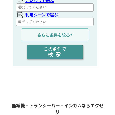
こだわりで選ぶ
利用シーンで選ぶ
通信距離を選ぶ
さらに条件を絞る
出力を選ぶ
この条件で
検索
同時通話人数を選ぶ
販売
/
レンタル
/
リース
新品
/
中古
生産終了品を含む
無線機・トランシーバー・インカムならエクセ
リ