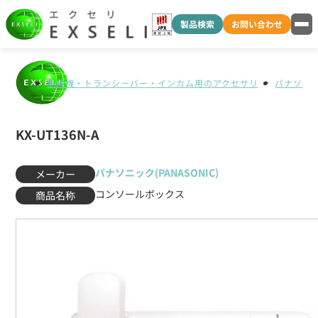
製品検索
お問い合わせ
無線機・トランシーバー・インカム用のアクセサリ
パナソニック
KX-UT136N-A
パナソニック(PANASONIC)
メーカー
コンソールボックス
商品名称