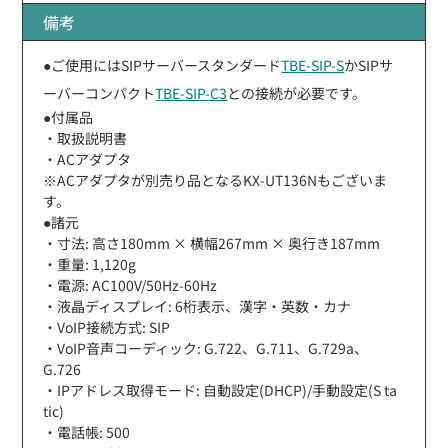
備考
●ご使用にはSIPサーバースタンダード
TBE-SIP-S
かSIPサ
ーバーコンパクト
TBE-SIP-C3
との接続が必要です。
●付属品
・取扱説明書
・ACアダプタ
※ACアダプタが別売り品となるKX-UT136Nもございま
す。
●諸元
・寸法: 高さ180mm × 横幅267mm × 奥行き187mm
・重量: 1,120g
・電源: AC100V/50Hz-60Hz
・液晶ディスプレイ: 6桁表示、漢字・英数・カナ
・VoIP接続方式: SIP
・VoIP音声コーディック: G.722、G.711、G.729a、
G.726
・IPアドレス取得モード: 自動設定(DHCP)/手動設定(S ta
tic)
・電話帳: 500