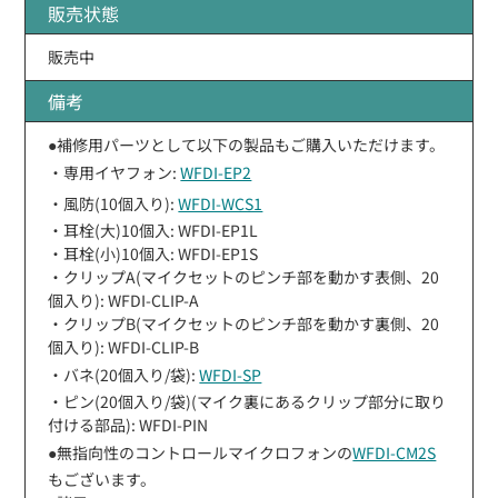
販売状態
販売中
備考
●補修用パーツとして以下の製品もご購入いただけます。
・専用イヤフォン:
WFDI-EP2
・風防(10個入り):
WFDI-WCS1
・耳栓(大)10個入: WFDI-EP1L
・耳栓(小)10個入: WFDI-EP1S
・クリップA(マイクセットのピンチ部を動かす表側、20
個入り): WFDI-CLIP-A
・クリップB(マイクセットのピンチ部を動かす裏側、20
個入り): WFDI-CLIP-B
・バネ(20個入り/袋):
WFDI-SP
・ピン(20個入り/袋)(マイク裏にあるクリップ部分に取り
付ける部品): WFDI-PIN
●無指向性のコントロールマイクロフォンの
WFDI-CM2S
もございます。