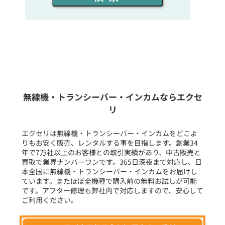
同時通話人数を選ぶ
販売
/
レンタル
/
リース
新品
/
中古
生産終了品を含む
無線機・トランシーバー・インカムならエクセ
リ
フリーワード入力(製品名等)
エクセリは無線機・トランシーバー・インカムをどこよ
りもお安く販売、レンタルする事を目指します。創業34
年で7万社以上のお客様との取引実績があり、中古販売と
選択条件をリセット
買取で業界ナンバーワンです。365日深夜まで対応し、日
本全国に無線機・トランシーバー・インカムをお届けし
ています。またほぼ全機種で購入前の無料お試しが可能
です。アフター修理も弊社内で対応しますので、安心して
ご利用ください。