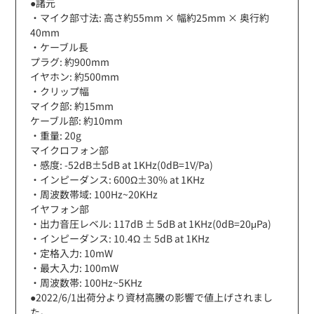
●諸元
・マイク部寸法: 高さ約55mm × 幅約25mm × 奥行約
40mm
・ケーブル長
プラグ: 約900mm
イヤホン: 約500mm
・クリップ幅
マイク部: 約15mm
ケーブル部: 約10mm
・重量: 20g
マイクロフォン部
・感度: -52dB±5dB at 1KHz(0dB=1V/Pa)
・インピーダンス: 600Ω±30% at 1KHz
・周波数帯域: 100Hz~20KHz
イヤフォン部
・出力音圧レベル: 117dB ± 5dB at 1KHz(0dB=20μPa)
・インピーダンス: 10.4Ω ± 5dB at 1KHz
・定格入力: 10mW
・最大入力: 100mW
・周波数帯: 100Hz~5KHz
●2022/6/1出荷分より資材高騰の影響で値上げされまし
た。