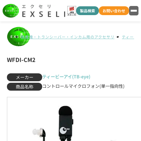
製品検索
お問い合わせ
無線機・トランシーバー・インカム用のアクセサリ
ティービーア
WFDI-CM2
ティービーアイ(TB-eye)
メーカー
コントロールマイクロフォン(単一指向性)
商品名称