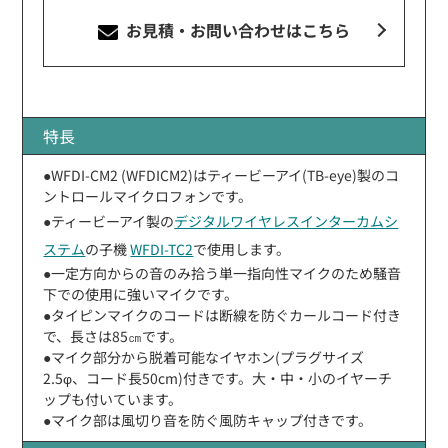
お見積・お問い合わせ
はこちら
特長
●WFDI-CM2 (WFDICM2)はティービーアイ(TB-eye)製のコ
ントロールマイクロフォンです。
●ティービーアイ製の
デジタルワイヤレスインターカムシ
ステム
の子機
WFDI-TC2
で使用します。
●一定方向からの音のみ拾う単一指向性マイクのため騒音
下での使用に強いマイクです。
●タイピンマイクのコードは断線を防ぐカールコード付き
で、長さは85㎝です。
●マイク部分から脱着可能なイヤホン(プラグサイズ
2.5φ、コード長50cm)付きです。大・中・小のイヤーチ
ップも付いています。
●マイク部は風切り音を防ぐ風防キャップ付きです。