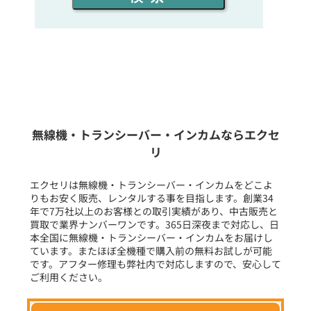
同時通話人数を選ぶ
販売
/
レンタル
/
リース
新品
/
中古
生産終了品を含む
無線機・トランシーバー・インカムならエクセ
リ
フリーワード入力(製品名等)
エクセリは無線機・トランシーバー・インカムをどこよ
りもお安く販売、レンタルする事を目指します。創業34
年で7万社以上のお客様との取引実績があり、中古販売と
選択条件をリセット
買取で業界ナンバーワンです。365日深夜まで対応し、日
本全国に無線機・トランシーバー・インカムをお届けし
ています。またほぼ全機種で購入前の無料お試しが可能
です。アフター修理も弊社内で対応しますので、安心して
ご利用ください。