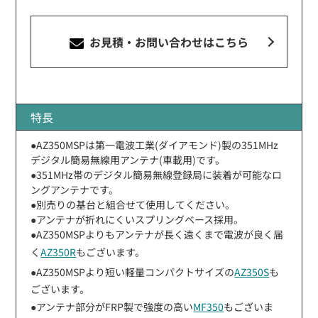
お見積・お問い合わせ
はこちら
特長
●AZ350MSPは第一電波工業(ダイアモンド)製の351MHz
デジタル簡易無線用アンテナ(車載用)です。
●351MHz帯のデジタル簡易無線登録局に装着が可能なロ
ングアンテナです。
●別売りの基台と組合せて使用してください。
●アンテナが折れにくいスプリングベース採用。
●AZ350MSPよりもアンテナが長く遠くまで電波が良く届
く
AZ350R
もございます。
●AZ350MSPより短い軽量コンパクトサイズの
AZ350S
も
ございます。
●アンテナ部分がFRP製で強度の高い
MF350
もございま