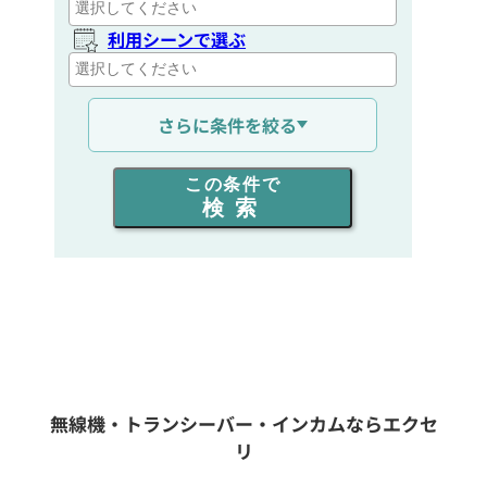
利用シーンで選ぶ
通信距離を選ぶ
さらに条件を絞る
出力を選ぶ
この条件で
検索
同時通話人数を選ぶ
販売
/
レンタル
/
リース
新品
/
中古
生産終了品を含む
無線機・トランシーバー・インカムならエクセ
リ
フリーワード入力(製品名等)