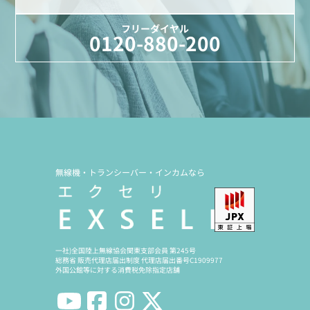
フリーダイヤル
0120-880-200
無線機・トランシーバー・インカムなら
一社)全国陸上無線協会関東支部会員 第245号
総務省 販売代理店届出制度 代理店届出番号C1909977
外国公館等に対する消費税免除指定店舗