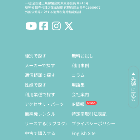
一社)全国陸上無線協会関東支部会員 第245号
総務省 販売代理店届出制度 代理店届出番号C1909977
外国公館等に対する消費税免除指定店舗
種別で探す
無料お試し
メーカーで探す
利用事例
通信距離で探す
コラム
先頭に戻る
性能で探す
用語集
利用業種で探す
会社案内
アクセサリ・パーツ
IR情報
無線機レンタル
特定商取引法表記
リースする(サブスク)
プライバシーポリシー
中古で購入する
English Site