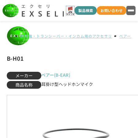
製品検索
お問い合わせ
無線機・トランシーバー・インカム用のアクセサリ
ベアー(B-
B-H01
ベアー(B-EAR)
メーカー
耳掛け型ヘッドホンマイク
商品名称