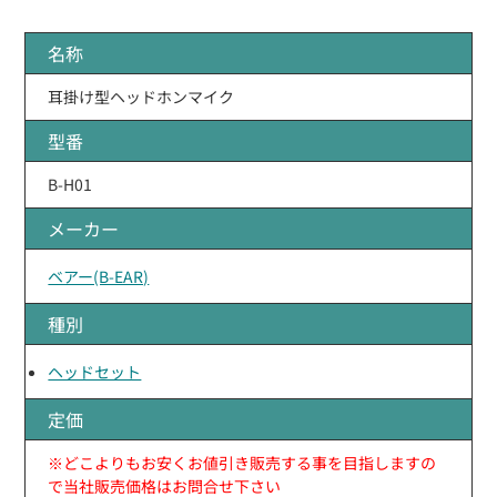
名称
耳掛け型ヘッドホンマイク
型番
B-H01
メーカー
ベアー(B-EAR)
種別
ヘッドセット
定価
※どこよりもお安くお値引き販売する事を目指しますの
で当社販売価格はお問合せ下さい