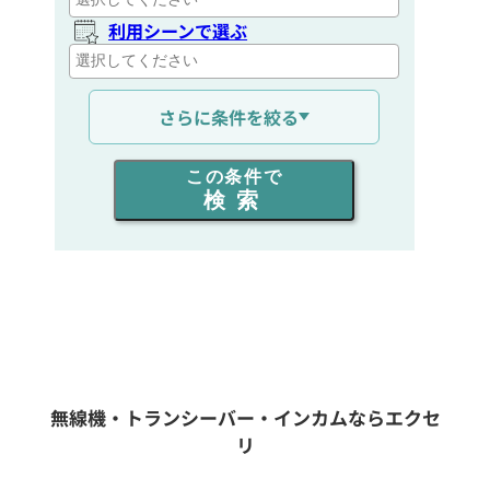
利用シーンで選ぶ
通信距離を選ぶ
さらに条件を絞る
出力を選ぶ
この条件で
検索
同時通話人数を選ぶ
販売
/
レンタル
/
リース
新品
/
中古
生産終了品を含む
無線機・トランシーバー・インカムならエクセ
リ
フリーワード入力(製品名等)