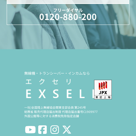
フリーダイヤル
0120-880-200
無線機・トランシーバー・インカムなら
一社)全国陸上無線協会関東支部会員 第245号
総務省 販売代理店届出制度 代理店届出番号C1909977
外国公館等に対する消費税免除指定店舗