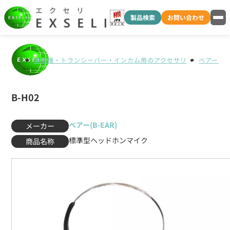
製品検索
お問い合わせ
無線機・トランシーバー・インカム用のアクセサリ
ベアー(B-
B-H02
ベアー(B-EAR)
メーカー
標準型ヘッドホンマイク
商品名称