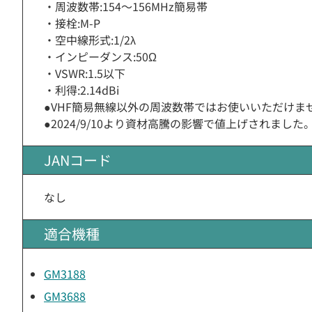
・周波数帯:154〜156MHz簡易帯
・接栓:M-P
・空中線形式:1/2λ
・インピーダンス:50Ω
・VSWR:1.5以下
・利得:2.14dBi
●VHF簡易無線以外の周波数帯ではお使いいただけま
●2024/9/10より資材高騰の影響で値上げされました
JANコード
なし
適合機種
GM3188
GM3688