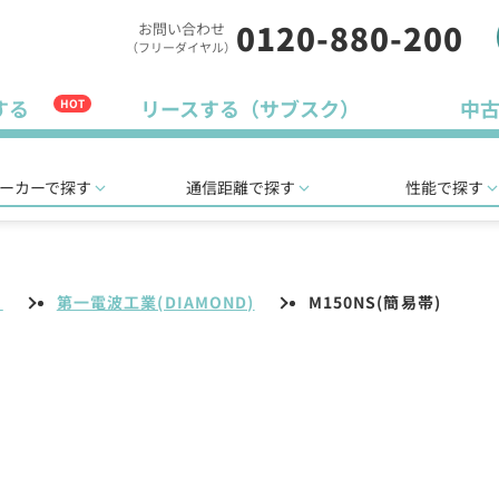
0120-880-200
お問い合わせ
（フリーダイヤル）
する
リースする（サブスク）
中
HOT
ーカーで探す
通信距離で探す
性能で探す
リ
第一電波工業(DIAMOND)
M150NS(簡易帯)