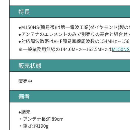
特長
●M150NS(簡易帯)は第一電波工業(ダイヤモンド)製
●アンテナのエレメントのみで別売りの基台と組合せ
●対応周波数帯はVHF簡易無線周波数の154MHz～15
※一般業務用無線の144.0MHz〜162.5MHzは
M150NS
販売状態
販売中
備考
●諸元
・アンテナ長:約89cm
・重さ:約190g