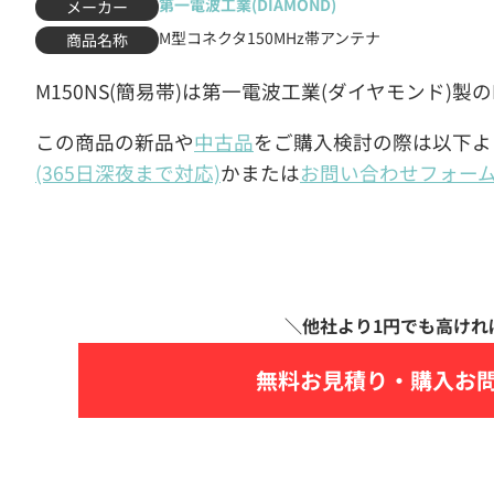
第一電波工業(DIAMOND)
メーカー
M型コネクタ150MHz帯アンテナ
商品名称
M150NS(簡易帯)は第一電波工業(ダイヤモンド)製
この商品の新品や
中古品
をご購入検討の際は以下よ
(365日深夜まで対応)
かまたは
お問い合わせフォー
無料お見積り・
購入お