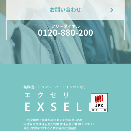
お問い合わせ
フリーダイヤル
0120-880-200
無線機・トランシーバー・インカムなら
一社)全国陸上無線協会関東支部会員 第245号
総務省 販売代理店届出制度 代理店届出番号C1909977
外国公館等に対する消費税免除指定店舗