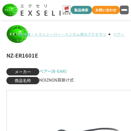
製品検索
お問い合わせ
無線機・トランシーバー・インカム用のアクセサリ
ベアー(B-
NZ-ER1601E
ベアー(B-EAR)
メーカー
NOIZNON耳掛け式
商品名称