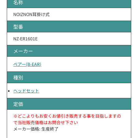
名称
NOIZNON耳掛け式
型番
NZ-ER1601E
メーカー
ベアー(B-EAR)
種別
ヘッドセット
定価
※どこよりもお安くお値引き販売する事を目指しますの
で当社販売価格はお問合せ下さい
メーカー価格: 生産終了