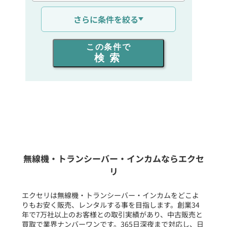
通信距離を選ぶ
さらに条件を絞る
出力を選ぶ
この条件で
検索
同時通話人数を選ぶ
販売
/
レンタル
/
リース
新品
/
中古
生産終了品を含む
無線機・トランシーバー・インカムならエクセ
リ
フリーワード入力(製品名等)
エクセリは無線機・トランシーバー・インカムをどこよ
りもお安く販売、レンタルする事を目指します。創業34
年で7万社以上のお客様との取引実績があり、中古販売と
選択条件をリセット
買取で業界ナンバーワンです。365日深夜まで対応し、日