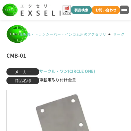
製品検索
お問い合わせ
無線機・トランシーバー・インカム用のアクセサリ
サークル・ワ
CMB-01
サークル・ワン(CIRCLE ONE)
メーカー
車載用取り付け金具
商品名称