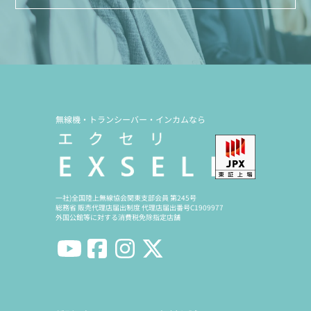
無線機・トランシーバー・インカムなら
一社)全国陸上無線協会関東支部会員 第245号
総務省 販売代理店届出制度 代理店届出番号C1909977
外国公館等に対する消費税免除指定店舗