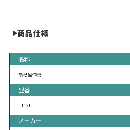
商品仕様
名称
簡易操作機
型番
OP-3L
メーカー