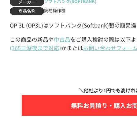
ソフトバンク(SOFTBANK)
メーカー
簡易操作機
商品名称
OP-3L (OP3L)はソフトバンク(Softbank)製の簡
この商品の新品や
中古品
をご購入検討の際は以下よ
(365日深夜まで対応)
かまたは
お問い合わせフォー
無料お見積り・
購入お