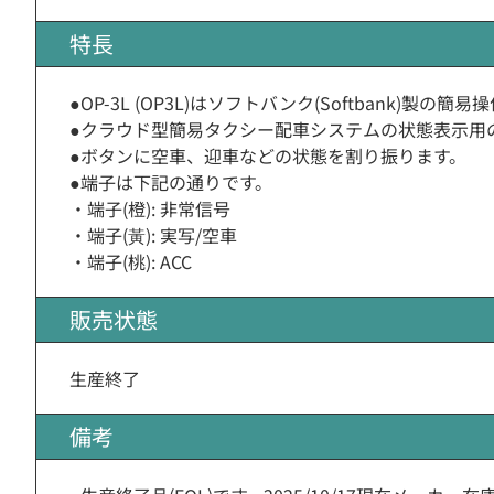
特長
●OP-3L (OP3L)はソフトバンク(Softbank)製の簡
●クラウド型簡易タクシー配車システムの状態表示用
●ボタンに空車、迎車などの状態を割り振ります。
●端子は下記の通りです。
・端子(橙): 非常信号
・端子(黃): 実写/空車
・端子(桃): ACC
販売状態
生産終了
備考