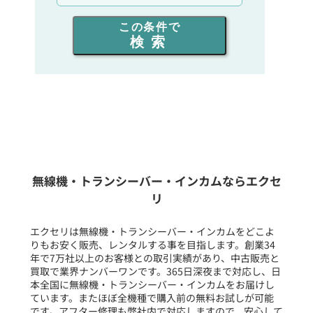
出力を選ぶ
この条件で
検索
同時通話人数を選ぶ
販売
/
レンタル
/
リース
新品
/
中古
生産終了品を含む
無線機・トランシーバー・インカムならエクセ
リ
フリーワード入力(製品名等)
エクセリは無線機・トランシーバー・インカムをどこよ
りもお安く販売、レンタルする事を目指します。創業34
年で7万社以上のお客様との取引実績があり、中古販売と
選択条件をリセット
買取で業界ナンバーワンです。365日深夜まで対応し、日
本全国に無線機・トランシーバー・インカムをお届けし
ています。またほぼ全機種で購入前の無料お試しが可能
です。アフター修理も弊社内で対応しますので、安心して