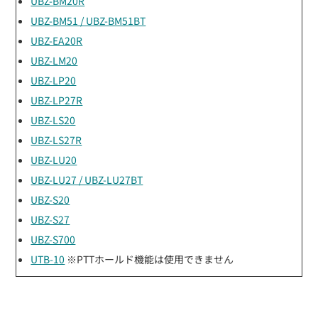
UBZ-BM20R
UBZ-BM51 / UBZ-BM51BT
UBZ-EA20R
UBZ-LM20
UBZ-LP20
UBZ-LP27R
UBZ-LS20
UBZ-LS27R
UBZ-LU20
UBZ-LU27 / UBZ-LU27BT
UBZ-S20
UBZ-S27
UBZ-S700
UTB-10
※PTTホールド機能は使用できません