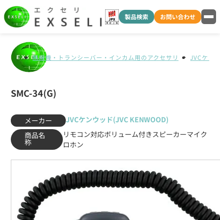
製品検索
お問い合わせ
無線機・トランシーバー・インカム用のアクセサリ
JVCケンウ
SMC-34(G)
JVCケンウッド(JVC KENWOOD)
メーカー
リモコン対応ボリューム付きスピーカーマイク
商品名
称
ロホン