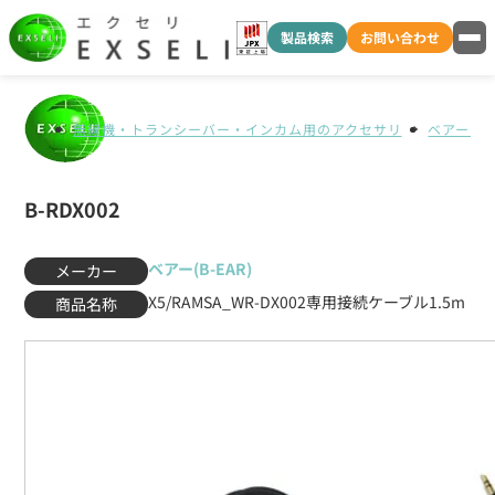
製品検索
お問い合わせ
無線機・トランシーバー・インカム用のアクセサリ
ベアー(B-
B-RDX002
ベアー(B-EAR)
メーカー
X5/RAMSA_WR-DX002専用接続ケーブル1.5m
商品名称