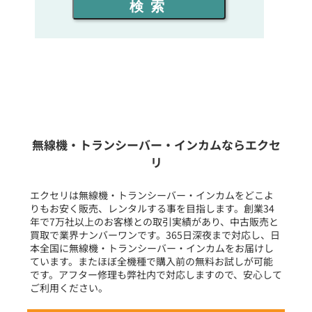
検索
同時通話人数を選ぶ
販売
/
レンタル
/
リース
新品
/
中古
生産終了品を含む
無線機・トランシーバー・インカムならエクセ
リ
フリーワード入力(製品名等)
エクセリは無線機・トランシーバー・インカムをどこよ
りもお安く販売、レンタルする事を目指します。創業34
年で7万社以上のお客様との取引実績があり、中古販売と
選択条件をリセット
買取で業界ナンバーワンです。365日深夜まで対応し、日
本全国に無線機・トランシーバー・インカムをお届けし
ています。またほぼ全機種で購入前の無料お試しが可能
です。アフター修理も弊社内で対応しますので、安心して
ご利用ください。