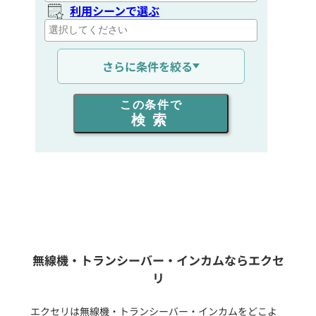
利用シーンで選ぶ
通信距離を選ぶ
さらに条件を絞る
出力を選ぶ
この条件で
検索
同時通話人数を選ぶ
販売
/
レンタル
/
リース
新品
/
中古
生産終了品を含む
無線機・トランシーバー・インカムならエクセ
リ
フリーワード入力(製品名等)
エクセリは無線機・トランシーバー・インカムをどこよ