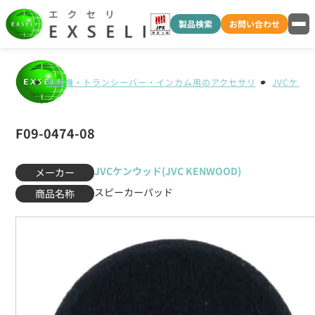
製品検索
お問い合わせ
無線機・トランシーバー・インカム用のアクセサリ
JVCケンウ
F09-0474-08
JVCケンウッド(JVC KENWOOD)
メーカー
スピーカーパッド
商品名称