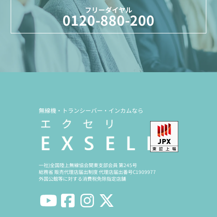
フリーダイヤル
0120-880-200
無線機・トランシーバー・インカムなら
一社)全国陸上無線協会関東支部会員 第245号
総務省 販売代理店届出制度 代理店届出番号C1909977
外国公館等に対する消費税免除指定店舗