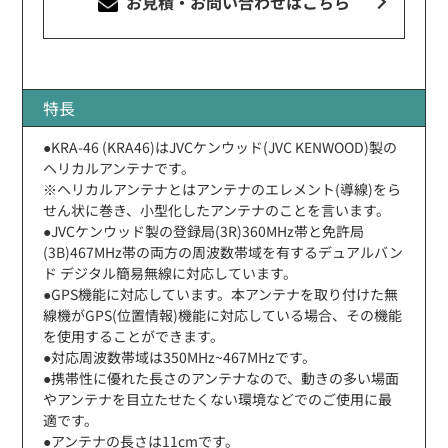
お見積・お問い合わせ
はこちら
特長
●KRA-46 (KRA46)はJVCケンウッド(JVC KENWOOD)製の
ヘリカルアンテナです。
※ヘリカルアンテナとはアンテナのエレメント(導線)をら
せん状に巻き、小型化したアンテナのことを言います。
●JVCケンウッド製の登録局(3R)360MHz帯と免許局
(3B)467MHz帯の両方の周波数帯域を有するデュアルバン
ド デジタル簡易無線に対応しています。
●GPS機能に対応しています。本アンテナを取り付けた無
線機がGPS(位置情報)機能に対応している場合、その機能
を使用することができます。
●対応周波数帯域は350MHz~467MHzです。
●携帯性に優れた長さのアンテナなので、動きの多い場面
やアンテナを目立たせたくない環境などでのご使用に最
適です。
●アンテナの長さは11cmです。