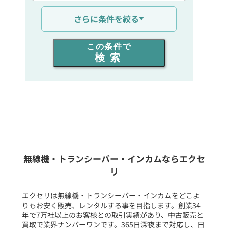
通信距離を選ぶ
さらに条件を絞る
出力を選ぶ
この条件で
検索
同時通話人数を選ぶ
販売
/
レンタル
/
リース
新品
/
中古
生産終了品を含む
無線機・トランシーバー・インカムならエクセ
リ
フリーワード入力(製品名等)
エクセリは無線機・トランシーバー・インカムをどこよ
りもお安く販売、レンタルする事を目指します。創業34
年で7万社以上のお客様との取引実績があり、中古販売と
選択条件をリセット
買取で業界ナンバーワンです。365日深夜まで対応し、日