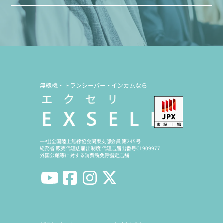
無線機・トランシーバー・インカムなら
一社)全国陸上無線協会関東支部会員 第245号
総務省 販売代理店届出制度 代理店届出番号C1909977
外国公館等に対する消費税免除指定店舗