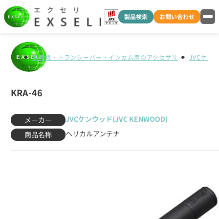
製品検索
お問い合わせ
無線機・トランシーバー・インカム用のアクセサリ
JVCケンウ
KRA-46
JVCケンウッド(JVC KENWOOD)
メーカー
ヘリカルアンテナ
商品名称