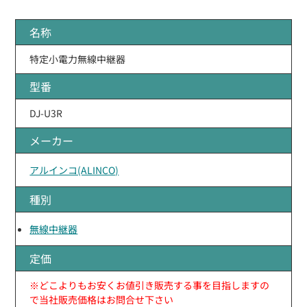
名称
特定小電力無線中継器
型番
DJ-U3R
メーカー
アルインコ(ALINCO)
種別
無線中継器
定価
※どこよりもお安くお値引き販売する事を目指しますの
で当社販売価格はお問合せ下さい