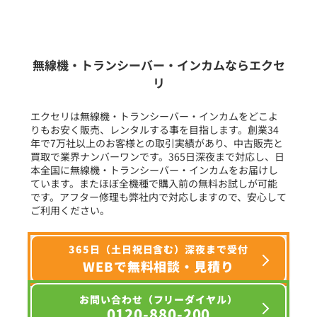
新品
/
中古
生産終了品を含む
無線機・トランシーバー・インカムならエクセ
リ
フリーワード入力(製品名等)
エクセリは無線機・トランシーバー・インカムをどこよ
りもお安く販売、レンタルする事を目指します。創業34
年で7万社以上のお客様との取引実績があり、中古販売と
選択条件をリセット
買取で業界ナンバーワンです。365日深夜まで対応し、日
本全国に無線機・トランシーバー・インカムをお届けし
ています。またほぼ全機種で購入前の無料お試しが可能
です。アフター修理も弊社内で対応しますので、安心して
ご利用ください。
365日（土日祝日含む）深夜まで受付
WEBで無料相談・見積り
お問い合わせ（フリーダイヤル）
0120-880-200