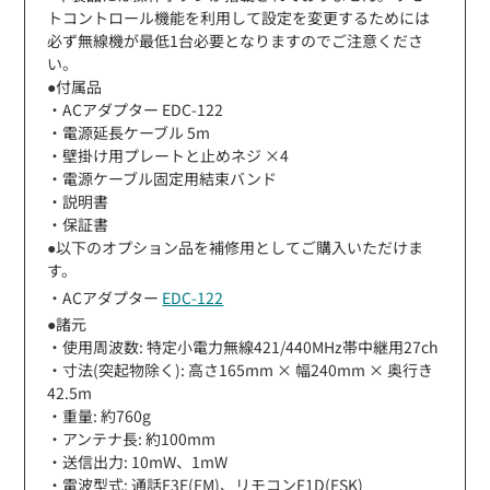
トコントロール機能を利用して設定を変更するためには
必ず無線機が最低1台必要となりますのでご注意くださ
い。
●付属品
・ACアダプター EDC-122
・電源延長ケーブル 5m
・壁掛け用プレートと止めネジ ×4
・電源ケーブル固定用結束バンド
・説明書
・保証書
●以下のオプション品を補修用としてご購入いただけま
す。
・ACアダプター
EDC-122
●諸元
・使用周波数: 特定小電力無線421/440MHz帯中継用27ch
・寸法(突起物除く): 高さ165mm × 幅240mm × 奥行き
42.5m
・重量: 約760g
・アンテナ長: 約100mm
・送信出力: 10mW、1mW
・電波型式: 通話F3E(FM)、リモコンF1D(FSK)