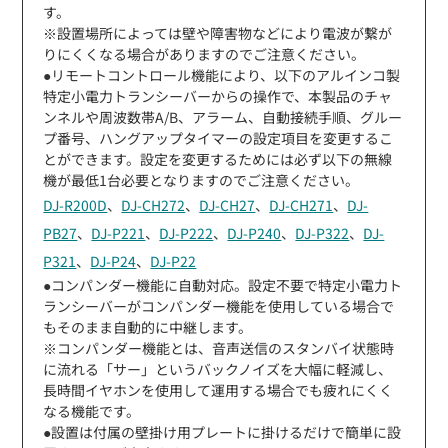
す。
※設置場所によっては壁や障害物などにより電波が繋が
りにくくなる場合がありますのでご注意ください。
●リモートコントロール機能により、以下のアルインコ製
特定小電力トランシーバーからの操作で、本製品のチャ
ンネルや周波数帯A/B、アラーム、自動接続手順、グルー
プ番号、ハングアップタイマーの設定項目を変更するこ
とができます。設定を変更するためには必ず以下の無線
機が最低1台必要となりますのでご注意ください。
DJ-R200D
、
DJ-CH272
、
DJ-CH27
、
DJ-CH271
、
DJ-
PB27
、
DJ-P221
、
DJ-P222
、
DJ-P240
、
DJ-P322
、
DJ-
P321
、
DJ-P24
、
DJ-P22
●コンパンダー機能に自動対応。設定不要で特定小電力ト
ランシーバーがコンパンダー機能を使用している場合で
もそのまま自動的に中継します。
※コンパンダー機能とは、音声送信のスタンバイ状態時
に流れる「サー」というバックノイズを大幅に軽減し、
長時間イヤホンを使用して運用する場合でも疲れにくく
なる機能です。
●設置は付属の壁掛け用プレートに掛けるだけで簡単に設