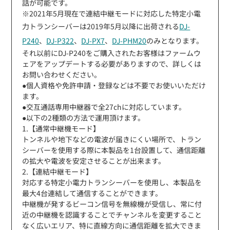
話が可能です。
※2021年5月現在で連結中継モードに対応した特定小電
力トランシーバーは2019年5月以降に出荷される
DJ-
P240
、
DJ-P322
、
DJ-PX7
、
DJ-PHM20
のみとなります。
それ以前にDJ-P240をご購入されたお客様はファームウ
ェアをアップデートする必要がありますので、詳しくは
お問い合わせください。
●個人資格や免許申請・登録などは不要でお使いいただけ
ます。
●交互通話専用中継器で全27chに対応しています。
●以下の2種類の方法で運用頂けます。
1.【通常中継機モード】
トンネルや地下などの電波が届きにくい場所で、トラン
シーバーを使用する際に本製品を1台設置して、通信距離
の拡大や電波を安定させることが出来ます。
2.【連結中継モード】
対応する特定小電力トランシーバーを使用し、本製品を
最大4台連結して通信することができます。
中継機が発するビーコン信号を無線機が受信し、常に付
近の中継機を認識することでチャンネルを変更すること
なく広いエリア、特に直線方向に通信距離を拡大できま