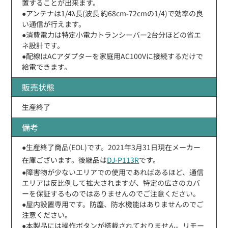
置することが出来ます。
●アンテナは1/4λ長(波長 約68cm-72cmの1/4)で効率の良
い通信が行えます。
●消費電力は特定小電力トランシーバー2台分ほどの省エ
ネ設計です。
●配線はACアダプターを家庭用AC100Vに接続するだけで
給電できます。
販売状態
生産終了
備考
●生産終了商品(EOL)です。2021年3月31日現在メーカー
在庫ございます。後継品は
DJ-P113R
です。
●障害物が少ないエリアでの使用であればあるほど、通信
エリアは反比例して拡大されますが、特定の広さのカバ
ーを保証するものではありませんのでご注意ください。
●屋内設置専用です。防塵、防水機能はありませんのでご
注意ください。
●本製品には操作ボタンが搭載されておりません。リモー