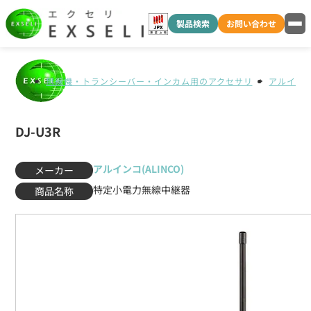
製品検索
お問い合わせ
無線機・トランシーバー・インカム用のアクセサリ
アルインコ(
DJ-U3R
アルインコ(ALINCO)
メーカー
特定小電力無線中継器
商品名称