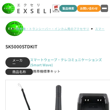
製品検索
お問い合わせ
無線機・トランシーバー・インカム用のアクセサリ
スマートウ
SK5000STDKIT
スマートウェーブ・テレコミュニケーションズ
メーカ
ー
(Smart Wave)
携帯機標準キット
商品名称