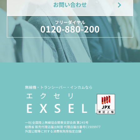
お問い合わせ
フリーダイヤル
0120-880-200
無線機・トランシーバー・インカムなら
一社)全国陸上無線協会関東支部会員 第245号
総務省 販売代理店届出制度 代理店届出番号C1909977
外国公館等に対する消費税免除指定店舗