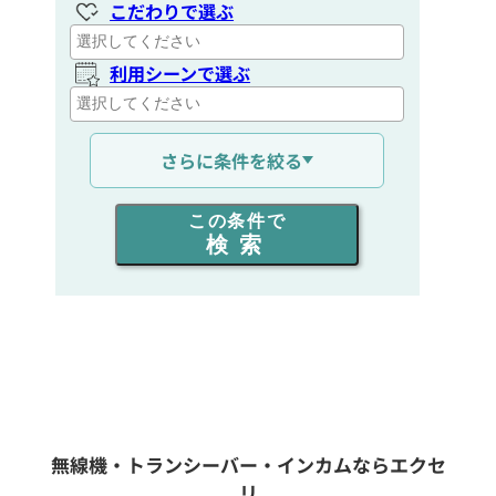
こだわりで選ぶ
利用シーンで選ぶ
通信距離を選ぶ
さらに条件を絞る
出力を選ぶ
この条件で
検索
同時通話人数を選ぶ
販売
/
レンタル
/
リース
新品
/
中古
生産終了品を含む
無線機・トランシーバー・インカムならエクセ
リ