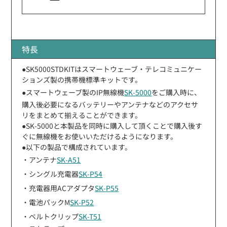
特長
●SK5000STDKITはスマートウェーブ・テレコミュニケー
ションズ製の携帯機標準キットです。
●スマートウェーブ製のIP無線機
SK-5000
をご購入時に、
購入後必要になるバッテリーやアンテナなどのアクセサ
リをまとめて揃えることができます。
●SK-5000と本製品を同時に購入して頂くことで購入後す
ぐに無線機をお使いいただけるようになります。
●以下の製品で構成されています。
・アンテナ
SK-A51
・シングル充電器
SK-P54
・充電器用ACアダプタ
SK-P55
・電池パックM
SK-P52
・ベルトクリップ
SK-T51