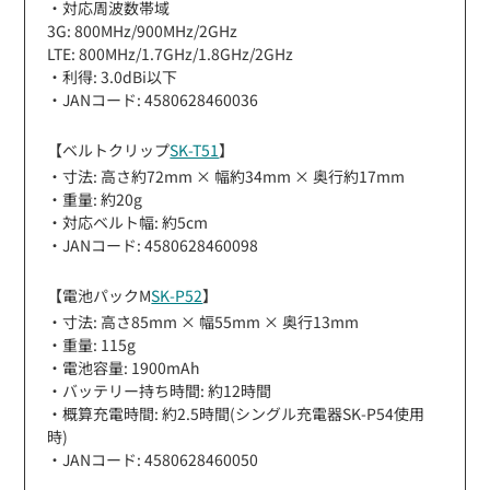
・対応周波数帯域
3G: 800MHz/900MHz/2GHz
LTE: 800MHz/1.7GHz/1.8GHz/2GHz
・利得: 3.0dBi以下
・JANコード: 4580628460036
【ベルトクリップ
SK-T51
】
・寸法: 高さ約72mm × 幅約34mm × 奥行約17mm
・重量: 約20g
・対応ベルト幅: 約5cm
・JANコード: 4580628460098
【電池パックM
SK-P52
】
・寸法: 高さ85mm × 幅55mm × 奥行13mm
・重量: 115g
・電池容量: 1900mAh
・バッテリー持ち時間: 約12時間
・概算充電時間: 約2.5時間(シングル充電器SK-P54使用
時)
・JANコード: 4580628460050