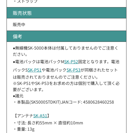
・ストラップ
販売状態
販売中
備考
●無線機SK-5000本体は付属しておりませんのでご注意く
ださい。
●電池パックは電池パックM
SK-P52
固定となります。電池
パックS
SK-P51
や電池パック
SK-P53
が同梱されたセット
は販売されておりませんのでご注意ください。
※SK-P51やSK-P53をお求めの方は個別で購入して頂く必
要がございます。
●諸元
・本製品(SK5000STDKIT)JANコード: 4580628460258
【アンテナ
SK-A51
】
・寸法: 長さ約55mm × 直径約10mm
・重量: 13g