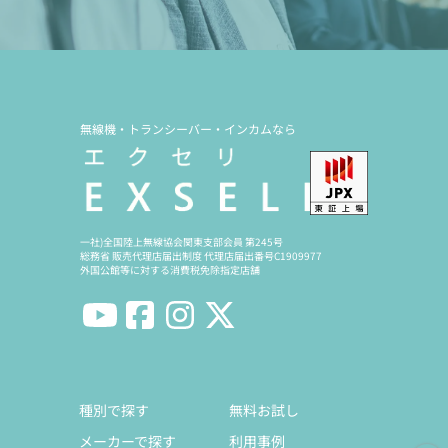
無線機・トランシーバー・インカムなら
一社)全国陸上無線協会関東支部会員 第245号
総務省 販売代理店届出制度 代理店届出番号C1909977
外国公館等に対する消費税免除指定店舗
種別で探す
無料お試し
メーカーで探す
利用事例