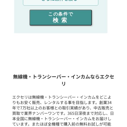
出力を選ぶ
この条件で
検索
同時通話人数を選ぶ
販売
/
レンタル
/
リース
新品
/
中古
生産終了品を含む
無線機・トランシーバー・インカムならエクセ
リ
フリーワード入力(製品名等)
エクセリは無線機・トランシーバー・インカムをどこよ
りもお安く販売、レンタルする事を目指します。創業34
年で7万社以上のお客様との取引実績があり、中古販売と
選択条件をリセット
買取で業界ナンバーワンです。365日深夜まで対応し、日
本全国に無線機・トランシーバー・インカムをお届けし
ています。またほぼ全機種で購入前の無料お試しが可能