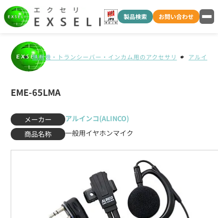
製品検索
お問い合わせ
無線機・トランシーバー・インカム用のアクセサリ
アルインコ(
EME-65LMA
アルインコ(ALINCO)
メーカー
一般用イヤホンマイク
商品名称