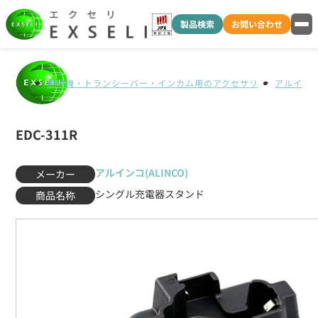
製品検索
お問い合わせ
無線機・トランシーバー・インカム用のアクセサリ
アルインコ(
EDC-311R
アルインコ(ALINCO)
メーカー
シングル充電器スタンド
商品名称