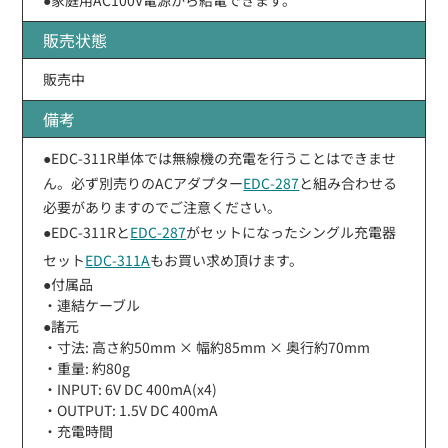
販売状態
販売中
備考
●EDC-311R単体では無線機の充電を行うことはできませ
ん。必ず別売りのACアダプター
EDC-287
と組み合わせる
必要がありますのでご注意ください。
●EDC-311Rと
EDC-287
がセットになったシングル充電器
セット
EDC-311A
もお買い求め頂けます。
●付属品
・連結ケーブル
●諸元
・寸法: 高さ約50mm × 幅約85mm × 奥行約70mm
・重量: 約80g
・INPUT: 6V DC 400mA(x4)
・OUTPUT: 1.5V DC 400mA
・充電時間