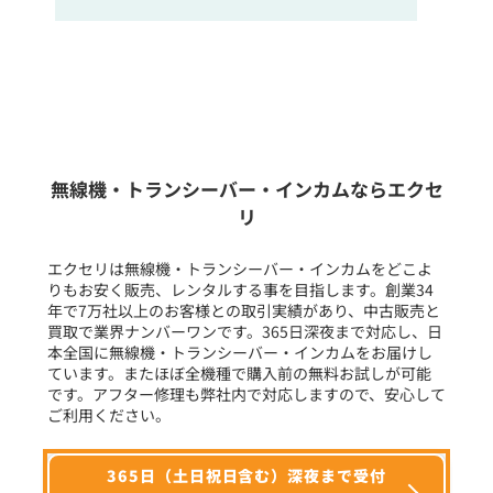
販売
/
レンタル
/
リース
新品
/
中古
生産終了品を含む
無線機・トランシーバー・インカムならエクセ
リ
フリーワード入力(製品名等)
エクセリは無線機・トランシーバー・インカムをどこよ
りもお安く販売、レンタルする事を目指します。創業34
年で7万社以上のお客様との取引実績があり、中古販売と
選択条件をリセット
買取で業界ナンバーワンです。365日深夜まで対応し、日
本全国に無線機・トランシーバー・インカムをお届けし
ています。またほぼ全機種で購入前の無料お試しが可能
です。アフター修理も弊社内で対応しますので、安心して
ご利用ください。
365日（土日祝日含む）深夜まで受付