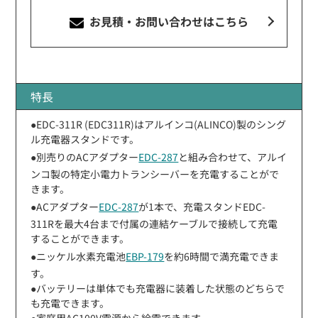
お見積・お問い合わせ
はこちら
特長
●EDC-311R (EDC311R)はアルインコ(ALINCO)製のシング
ル充電器スタンドです。
●別売りのACアダプター
EDC-287
と組み合わせて、アルイ
ンコ製の特定小電力トランシーバーを充電することがで
きます。
●ACアダプター
EDC-287
が1本で、充電スタンドEDC-
311Rを最大4台まで付属の連結ケーブルで接続して充電
することができます。
●ニッケル水素充電池
EBP-179
を約6時間で満充電できま
す。
●バッテリーは単体でも充電器に装着した状態のどちらで
も充電できます。
●家庭用AC100V電源から給電できます。